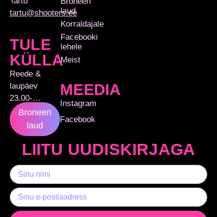
Tartu
Broneeri
laud
tartu@shooters.ee
Korraldajale
Facebooki
TULE
lehele
KÜLLA
Meist
Reede &
MEEDIA
laupäev
23.00-…
Instagram
Broneeri
Facebook
laud
LIITU UUDISKIRJAGA