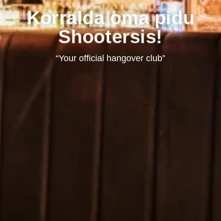
Korralda oma pidu
Shootersis!
“Your official hangover club”