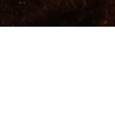
Tartu peomeka keskmesse jääb juba 2012. aastast
kordumatuid mälestusi pakkuv Shooters Tartu, kus
kvaliteetse muusika järgi saab kolm päeva nädalas
tantsida ning see koondab kokku linna parima
seltskonna. Selle juures kõige parem? Muusikat jagub
siin igale maitsele – põranda alt & põranda pealt, laia
žanrihaardega kodumaalt ja piiri tagant.