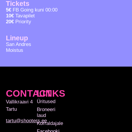
Tickets
5€
FB Going kuni 00:00
10€
Tavapilet
20€
Priority
Lineup
San Andres
Moistus
CONTACT
LINKS
Üritused
Vallikraavi 4
Tartu
Broneeri
laud
tartu@shooters.ee
Korraldajale
Facebooki