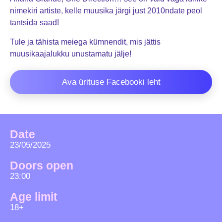
nimekiri artiste, kelle muusika järgi just 2010ndate peol
tantsida saad!
Tule ja tähista meiega kümnendit, mis jättis
muusikaajalukku unustamatu jälje!
Ava ürituse Facebooki leht
Date
23/05/2025
Doors open
23:00
Age limit
18+