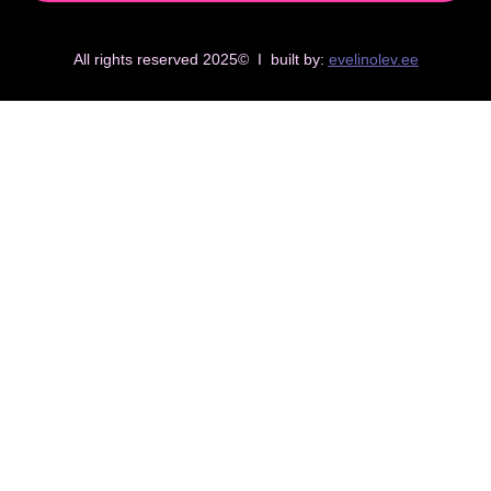
All rights reserved 2025© I built by:
evelinolev.ee