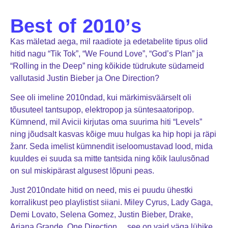
Best of 2010’s
Kas mäletad aega, mil raadiote ja edetabelite tipus olid
hitid nagu “Tik Tok”, “We Found Love”, “God’s Plan” ja
“Rolling in the Deep” ning kõikide tüdrukute südameid
vallutasid Justin Bieber ja One Direction?
See oli imeline 2010ndad, kui märkimisväärselt oli
tõusuteel tantsupop, elektropop ja süntesaatoripop.
Kümnend, mil Avicii kirjutas oma suurima hiti “Levels”
ning jõudsalt kasvas kõige muu hulgas ka hip hopi ja räpi
žanr. Seda imelist kümnendit iseloomustavad lood, mida
kuuldes ei suuda sa mitte tantsida ning kõik laulusõnad
on sul miskipärast algusest lõpuni peas.
Just 2010ndate hitid on need, mis ei puudu ühestki
korralikust peo playlistist siiani. Miley Cyrus, Lady Gaga,
Demi Lovato, Selena Gomez, Justin Bieber, Drake,
Ariana Grande, One Direction… see on vaid väga lühike