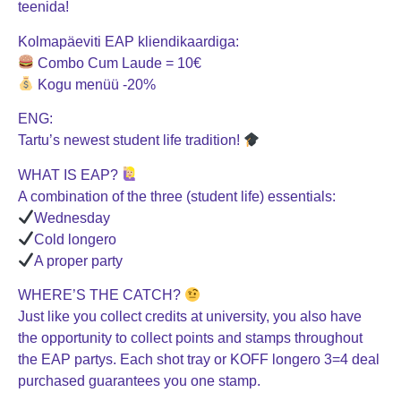
teenida!
Kolmapäeviti EAP kliendikaardiga:
Combo Cum Laude = 10€
Kogu menüü -20%
ENG:
Tartu’s newest student life tradition!
WHAT IS EAP?
A combination of the three (student life) essentials:
Wednesday
Cold longero
A proper party
WHERE’S THE CATCH?
Just like you collect credits at university, you also have
the opportunity to collect points and stamps throughout
the EAP partys. Each shot tray or KOFF longero 3=4 deal
purchased guarantees you one stamp.