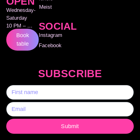
OPEN
Meist
Wednesday-
Saturday
SOCIAL
10 PM – …
Instagram
Book
table
Facebook
SUBSCRIBE
Submit