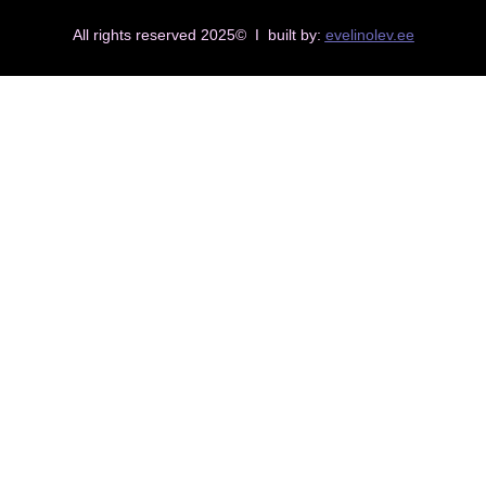
All rights reserved 2025© I built by:
evelinolev.ee