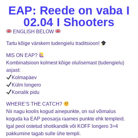
EAP: Reede on vaba I
02.04 I Shooters
ENGLISH BELOW
Tartu kõige värskem tudengielu traditsioon!
MIS ON EAP?
Kombinatsioon kolmest kõige olulisemast (tudengielu)
asjast:
Kolmapäev
Külm longero
Korralik pidu
WHERE’S THE CATCH?
Nii nagu koolis kogud ainepunkte, on sul võimalus
koguda ka EAP peosarja raames punkte ehk templeid.
Igal peol ostetud shotikandik või KOFF longero 3=4
pakkumine tagab sulle ühe templi.