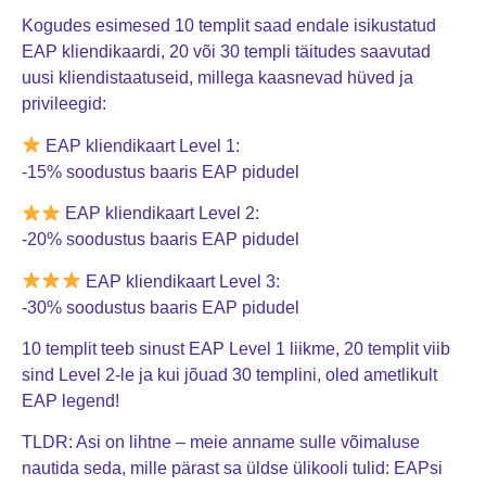
Kogudes esimesed 10 templit saad endale isikustatud
EAP kliendikaardi, 20 või 30 templi täitudes saavutad
uusi kliendistaatuseid, millega kaasnevad hüved ja
privileegid:
EAP kliendikaart Level 1:
-15% soodustus baaris EAP pidudel
EAP kliendikaart Level 2:
-20% soodustus baaris EAP pidudel
EAP kliendikaart Level 3:
-30% soodustus baaris EAP pidudel
10 templit teeb sinust EAP Level 1 liikme, 20 templit viib
sind Level 2-le ja kui jõuad 30 templini, oled ametlikult
EAP legend!
TLDR: Asi on lihtne – meie anname sulle võimaluse
nautida seda, mille pärast sa üldse ülikooli tulid: EAPsi