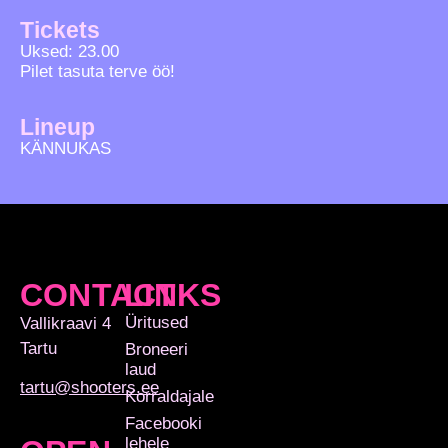
Tickets
Uksed: 23.00
Pilet tasuta terve öö!
Lineup
KÄNNUKAS
CONTACT
LINKS
Üritused
Vallikraavi 4
Tartu
Broneeri
laud
tartu@shooters.ee
Korraldajale
Facebooki
lehele