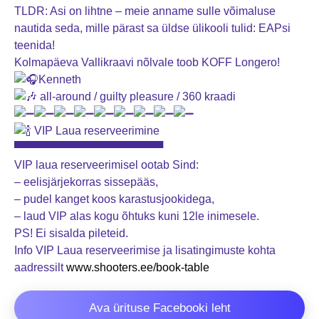
TLDR: Asi on lihtne – meie anname sulle võimaluse
nautida seda, mille pärast sa üldse ülikooli tulid: EAPsi
teenida!
Kolmapäeva Vallikraavi nõlvale toob KOFF Longero!
Kenneth
all-around / guilty pleasure / 360 kraadi
VIP Laua reserveerimine
▀▀▀▀▀▀▀▀▀▀▀▀▀▀▀▀▀▀▀
VIP laua reserveerimisel ootab Sind:
– eelisjärjekorras sissepääs,
– pudel kanget koos karastusjookidega,
– laud VIP alas kogu õhtuks kuni 12le inimesele.
PS! Ei sisalda pileteid.
Info VIP Laua reserveerimise ja lisatingimuste kohta
aadressilt
www.shooters.ee/book-table
Ava ürituse Facebooki leht