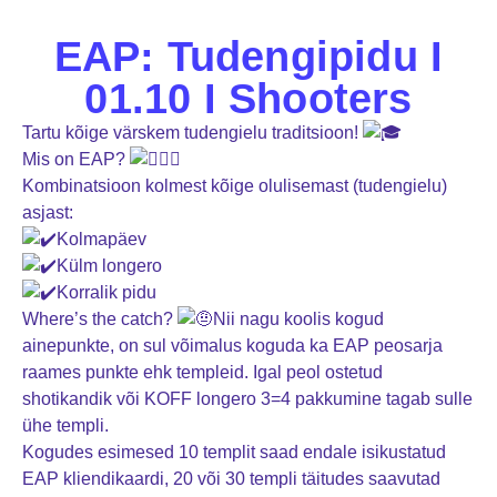
EAP: Tudengipidu I
01.10 I Shooters
Tartu kõige värskem tudengielu traditsioon!
Mis on EAP?
Kombinatsioon kolmest kõige olulisemast (tudengielu)
asjast:
Kolmapäev
Külm longero
Korralik pidu
Where’s the catch?
Nii nagu koolis kogud
ainepunkte, on sul võimalus koguda ka EAP peosarja
raames punkte ehk templeid. Igal peol ostetud
shotikandik või KOFF longero 3=4 pakkumine tagab sulle
ühe templi.
Kogudes esimesed 10 templit saad endale isikustatud
EAP kliendikaardi, 20 või 30 templi täitudes saavutad