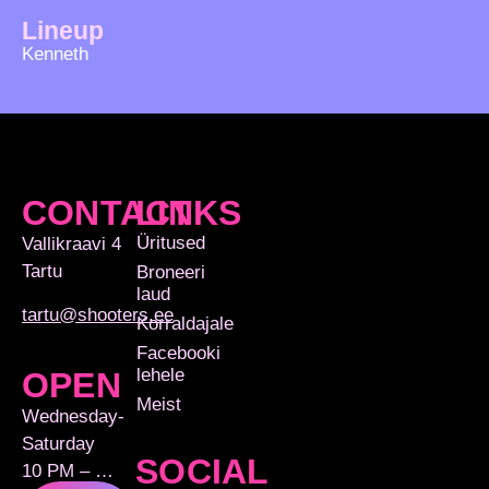
Lineup
Kenneth
CONTACT
LINKS
Üritused
Vallikraavi 4
Tartu
Broneeri
laud
tartu@shooters.ee
Korraldajale
Facebooki
lehele
OPEN
Meist
Wednesday-
Saturday
SOCIAL
10 PM – …