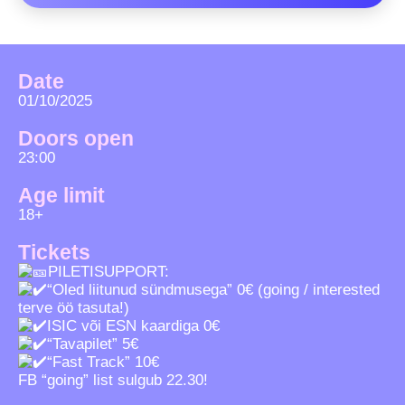
Date
01/10/2025
Doors open
23:00
Age limit
18+
Tickets
PILETISUPPORT:
“Oled liitunud sündmusega” 0€ (going / interested
terve öö tasuta!)
ISIC või ESN kaardiga 0€
“Tavapilet” 5€
“Fast Track” 10€
FB “going” list sulgub 22.30!