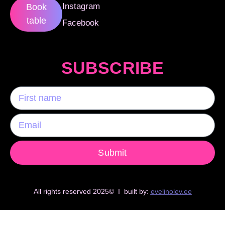
Instagram
Book
table
Facebook
SUBSCRIBE
Submit
All rights reserved 2025© I built by:
evelinolev.ee