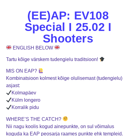
(EE)AP: EV108
Special I 25.02 I
Shooters
ENGLISH BELOW
Tartu kõige värskem tudengielu traditsioon!
MIS ON EAP?
Kombinatsioon kolmest kõige olulisemast (tudengielu)
asjast:
Kolmapäev
Külm longero
Korralik pidu
WHERE’S THE CATCH?
Nii nagu koolis kogud ainepunkte, on sul võimalus
koguda ka EAP peosarja raames punkte ehk templeid.