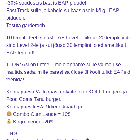
-30% soodustus baaris EAP pidudel
Fast Track sulle ja kahele su kaaslasele kõigil EAP
pidudele
Tasuta garderoob
10 templit teeb sinust EAP Level 1 liikme, 20 templit viib
sind Level 2-le ja kui jõuad 30 templini, oled ametlikult
EAP legend!
TLDR: Asi on lihtne – meie anname sulle võimaluse
nautida seda, mille pärast sa üldse ülikooli tulid: EAPsid
teenida!
Kolmapäeva Vallikraavi nõlvale toob KOFF Longero ja
Food Coma Tartu burger.
Kolmapäeviti EAP kliendikaardiga:
Combo Cum Laude = 10€
Kogu menüü -20%
ENG: