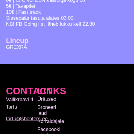
0€ | ISIC või ESN kaardiga kogu öö
5€ | Tavapilet
10€ | Fast track
Sissepääs tasuta alates 03.00.
NB! FB Going list läheb lukku kell 22.30
Lineup
GREXRA
CONTACT
LINKS
Üritused
Vallikraavi 4
Tartu
Broneeri
laud
tartu@shooters.ee
Korraldajale
Facebooki