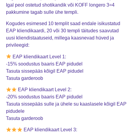
Igal peol ostetud shotikandik või KOFF longero 3=4
pakkumine tagab sulle ühe templi.
Kogudes esimesed 10 templit saad endale isikustatud
EAP kliendikaardi, 20 või 30 templi täitudes saavutad
uusi kliendistaatuseid, millega kaasnevad hüved ja
privileegid:
EAP kliendikaart Level 1:
-15% soodustus baaris EAP pidudel
Tasuta sissepääs kõigil EAP pidudel
Tasuta garderoob
EAP kliendikaart Level 2:
-20% soodustus baaris EAP pidudel
Tasuta sissepääs sulle ja ühele su kaaslasele kõigil EAP
pidudele
Tasuta garderoob
EAP kliendikaart Level 3: