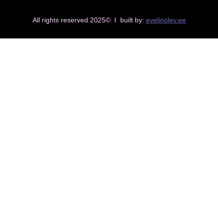
All rights reserved 2025© I built by:
evelinolev.ee