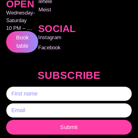
lehele
OPEN
Meist
Wednesday-
Saturday
SOCIAL
10 PM – …
Instagram
Book
table
Facebook
SUBSCRIBE
Submit