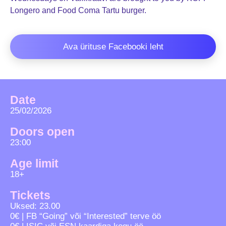
Longero and Food Coma Tartu burger.
Ava ürituse Facebooki leht
Date
25/02/2026
Doors open
23:00
Age limit
18+
Tickets
Uksed: 23.00
0€ | FB “Going” või “Interested” terve öö