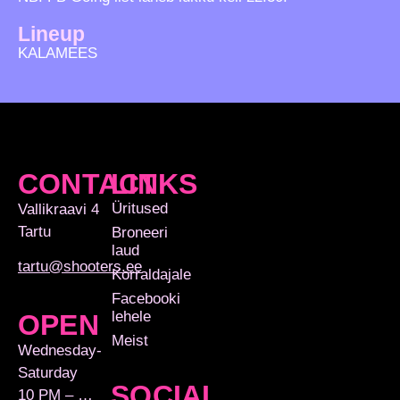
Lineup
KALAMEES
CONTACT
LINKS
Üritused
Vallikraavi 4
Tartu
Broneeri
laud
tartu@shooters.ee
Korraldajale
Facebooki
lehele
OPEN
Meist
Wednesday-
Saturday
SOCIAL
10 PM – …