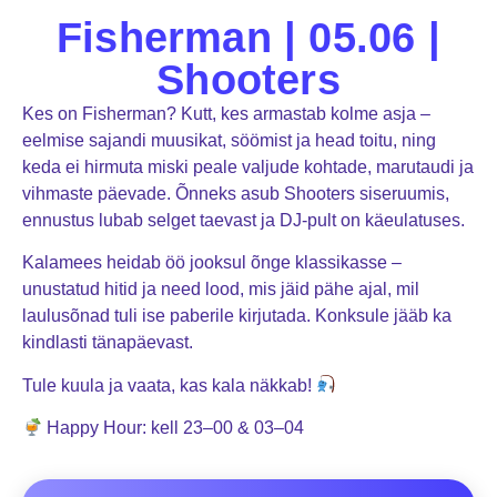
Fisherman | 05.06 |
Shooters
Kes on Fisherman? Kutt, kes armastab kolme asja –
eelmise sajandi muusikat, söömist ja head toitu, ning
keda ei hirmuta miski peale valjude kohtade, marutaudi ja
vihmaste päevade. Õnneks asub Shooters siseruumis,
ennustus lubab selget taevast ja DJ-pult on käeulatuses.
Kalamees heidab öö jooksul õnge klassikasse –
unustatud hitid ja need lood, mis jäid pähe ajal, mil
laulusõnad tuli ise paberile kirjutada. Konksule jääb ka
kindlasti tänapäevast.
Tule kuula ja vaata, kas kala näkkab!
Happy Hour: kell 23–00 & 03–04