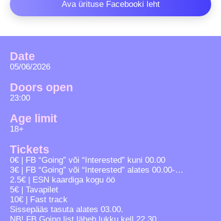
Ava ürituse Facebooki leht
Date
05/06/2026
Doors open
23:00
Age limit
18+
Tickets
0€ | FB “Going” või “Interested” kuni 00.00
3€ | FB “Going” või “Interested” alates 00.00-…
2.5€ | ESN kaardiga kogu öö
5€ | Tavapilet
10€ | Fast track
Sissepääs tasuta alates 03.00.
NB! FB Going list läheb lukku kell 22.30.