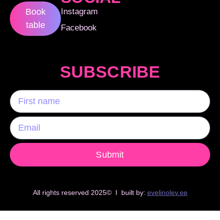
Instagram
Book
table
Facebook
SUBSCRIBE
Submit
All rights reserved 2025© I built by:
evelinolev.ee