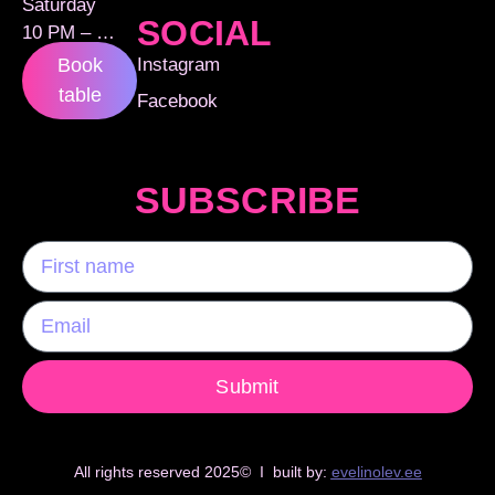
Saturday
SOCIAL
10 PM – …
Instagram
Book
table
Facebook
SUBSCRIBE
Submit
All rights reserved 2025© I built by:
evelinolev.ee