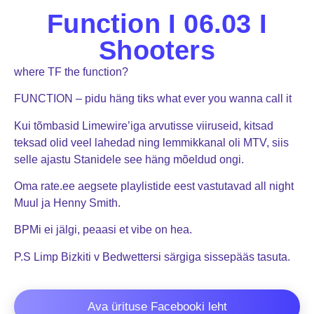
Function I 06.03 I
Shooters
where TF the function?
FUNCTION – pidu häng tiks what ever you wanna call it
Kui tõmbasid Limewire’iga arvutisse viiruseid, kitsad
teksad olid veel lahedad ning lemmikkanal oli MTV, siis
selle ajastu Stanidele see häng mõeldud ongi.
Oma rate.ee aegsete playlistide eest vastutavad all night
Muul ja Henny Smith.
BPMi ei jälgi, peaasi et vibe on hea.
P.S Limp Bizkiti v Bedwettersi särgiga sissepääs tasuta.
Ava ürituse Facebooki leht