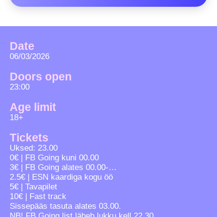
Date
06/03/2026
Doors open
23:00
Age limit
18+
Tickets
Uksed: 23.00
0€ | FB Going kuni 00.00
3€ | FB Going alates 00.00-…
2.5€ | ESN kaardiga kogu öö
5€ | Tavapilet
10€ | Fast track
Sissepääs tasuta alates 03.00.
NB! FB Going list läheb lukku kell 22.30