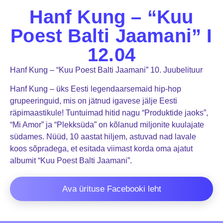
Hanf Kung – “Kuu
Poest Balti Jaamani” I
12.04
Hanf Kung – “Kuu Poest Balti Jaamani” 10. Juubelituur
Hanf Kung – üks Eesti legendaarsemaid hip-hop
grupeeringuid, mis on jätnud igavese jälje Eesti
räpimaastikule! Tuntuimad hitid nagu “Produktide jaoks”,
“Mi Amor” ja “Plekksüda” on kõlanud miljonite kuulajate
südames. Nüüd, 10 aastat hiljem, astuvad nad lavale
koos sõpradega, et esitada viimast korda oma ajatut
albumit “Kuu Poest Balti Jaamani”.
Ava ürituse Facebooki leht