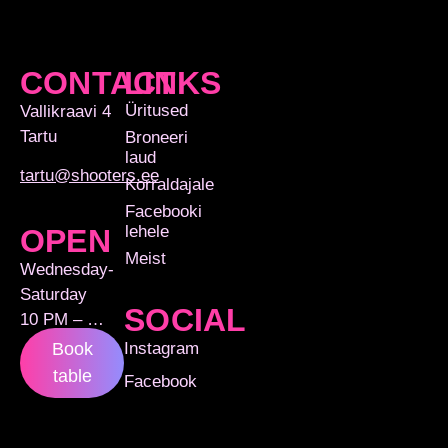
CONTACT
LINKS
Üritused
Vallikraavi 4
Tartu
Broneeri
laud
tartu@shooters.ee
Korraldajale
Facebooki
lehele
OPEN
Meist
Wednesday-
Saturday
SOCIAL
10 PM – …
Instagram
Book
table
Facebook