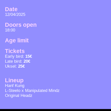
Date
12/04/2025
Doors open
18:00
Age limit
Tickets
Early bird:
15€
Late bird:
20€
Uksel:
25€
Lineup
Hanf Kung
L-Steelo x Manipulated Mindz
Original Headz