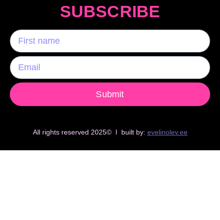
SUBSCRIBE
Submit
All rights reserved 2025© I built by:
evelinolev.ee