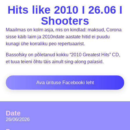
Hits like 2010 I 26.06 I
Shooters
Maailmas on kolm asja, mis on kindlad: maksud, Corona
sisse käib laim ja 2010ndate aastate hitid ei puudu
kunagi ühe korraliku peo repertuaarist.
Bassofsky on põletanud kokku “2010 Greatest Hits” CD,
et tuua teieni õhtu täis ainult sing-along palasid.
Ava ürituse Facebooki leht
Date
26/06/2026