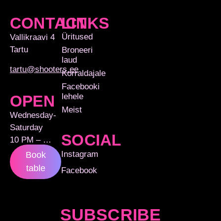
CONTACT
LINKS
Üritused
Vallikraavi 4
Tartu
Broneeri
laud
tartu@shooters.ee
Korraldajale
Facebooki
lehele
OPEN
Meist
Wednesday-
Saturday
SOCIAL
10 PM – …
Instagram
Book
table
Facebook
SUBSCRIBE