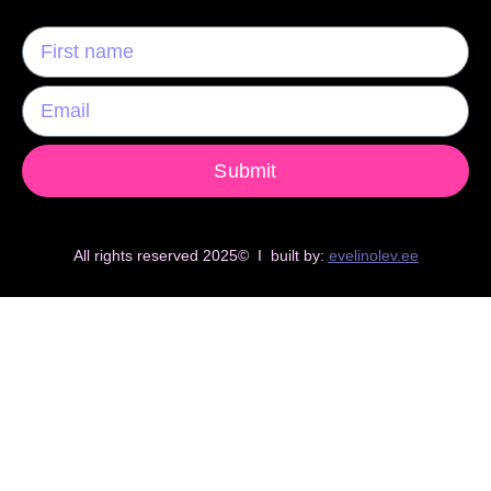
Submit
All rights reserved 2025© I built by:
evelinolev.ee