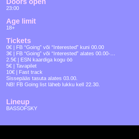
Doors open
23:00
Age limit
18+
Tickets
0€ | FB “Going” või “Interested” kuni 00.00
3€ | FB “Going” või “Interested” alates 00.00-…
2.5€ | ESN kaardiga kogu öö
5€ | Tavapilet
10€ | Fast track
Sissepääs tasuta alates 03.00.
NB! FB Going list läheb lukku kell 22.30.
Lineup
BASSOFSKY