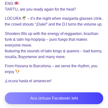
ENG
:
TARTU, are you ready again for the heat?
LOCURA
– it’s the night when margarita glasses clink,
the crowd shouts “¡Dale!” and the DJ turns the volume up.
Shooters fills up with the energy of reggaeton, brazilian
funk & latin hip-hop/pop – puro fuego that makes
everyone move.
featuring the sounds of latin kings & queens – bad bunny,
rosalía, floyymenor and many more.
From Havana to Barcelona – we serve the rhythm, you
enjoy
¡Locura hasta el amanecer!
Ava ürituse Facebooki leht