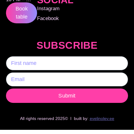
Instagram
Book
table
Facebook
SUBSCRIBE
Submit
All rights reserved 2025© I built by:
evelinolev.ee