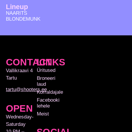
Lineup
NAARITS
BLONDEMUNK
CONTACT
LINKS
Üritused
Vallikraavi 4
Tartu
Broneeri
laud
tartu@shooters.ee
Korraldajale
Facebooki
lehele
OPEN
Meist
Wednesday-
Saturday
SOCIAL
10 PM – …