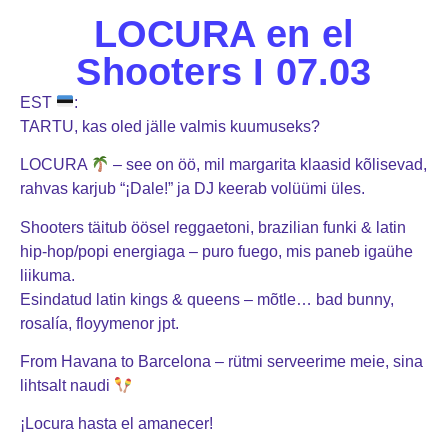
LOCURA en el
Shooters I 07.03
EST
:
TARTU, kas oled jälle valmis kuumuseks?
LOCURA
– see on öö, mil margarita klaasid kõlisevad,
rahvas karjub “¡Dale!” ja DJ keerab volüümi üles.
Shooters täitub öösel reggaetoni, brazilian funki & latin
hip-hop/popi energiaga – puro fuego, mis paneb igaühe
liikuma.
Esindatud latin kings & queens – mõtle… bad bunny,
rosalía, floyymenor jpt.
From Havana to Barcelona – rütmi serveerime meie, sina
lihtsalt naudi
¡Locura hasta el amanecer!