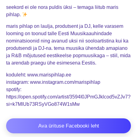
seekord ei ole nora puldis üksi – temaga liitub maris
pihlap.
maris pihlap on laulja, produtsent ja DJ, kelle varasem
looming on toonud talle Eesti Muusikaauhindade
nominatsioonid ning avanud uksi nii sooloartistina kui ka
produtsendi ja DJ-na. tema muusika ühendab amapiano
ja R&B mõjutused eestikeelse popmuusikaga – stiil, mida
ta arendab praegu ühe esimesena Eestis.
koduleht: www.marispihlap.ee
instagram: www.instagram.com/marispihlap
spotify:
https://open.spotify.com/artist/3594I0JPmGJklcod5vZJv7?
si=k7MlUb73RSyVGo874W1sMw
Ava ürituse Facebooki leht