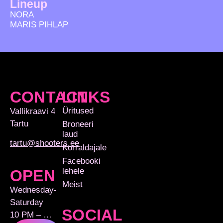
Lineup
NORA
MARIS PIHLAP
CONTACT
LINKS
Üritused
Vallikraavi 4
Tartu
Broneeri
laud
tartu@shooters.ee
Korraldajale
Facebooki
lehele
OPEN
Meist
Wednesday-
Saturday
SOCIAL
10 PM – …