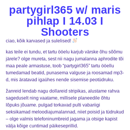
partygirl365 w/ maris
pihlap I 14.03 I
Shooters
ciao, kõik karvased ja sulelised!
kas teile ei tundu, et tartu ööelu karjub värske õhu sõõmu
järele? olge mureta, sest nii nagu jumalanna aphrodite tõi
maa peale armastuse, toob “partygirl365” tartu ööellu
tumedamad beatid, punasema valguse ja roosamad mp3-
d, mis äratavad igaühes nende sisemise peotüdruku.
žanreid lendab nagu dollareid stripikas, alustame rahva
sageduselt ning vaatame, millisele planeedile õhtu
lõpuks jõuame. pulgad torkavad pulti vabariigi
seksikamad meloodiajumalannad, niiet poisid ja tüdrukud
– olge valmis telefoninumbreid jagama ja otsige kapist
välja kõige cuntimad päikeseprillid.