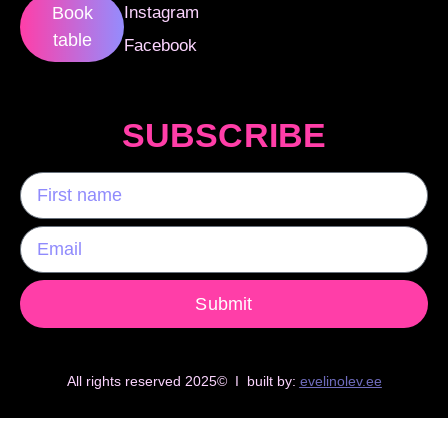
Instagram
Book
table
Facebook
SUBSCRIBE
Submit
All rights reserved 2025© I built by:
evelinolev.ee