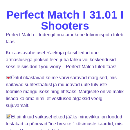
Perfect Match I 31.01 I
Shooters
Perfect Match – tudengilinna ainukene tutvumispidu tuleb
taas.
Kui aastavahetusel Raekoja platsil leitud uue
armastusega jooksid teed juba lahku või keskendusid
sessile siis don’t you worry – Perfect Match tuleb taas!
Õhtut rikastavad kolme värvi säravad märgised, mis
näitavad suhtestaatust ja muudavad uute tutvuste
loomise mänguliseks ning lihtsaks. Märgisele on võimalik
lisada ka oma nimi, et vestlused algaksid veelgi
sujuvamalt.
Et piinlikud vaikusehetked jääks minevikku, on loodud
lustakad ja põnevad “ice breaker” küsimuste kaardid, mis