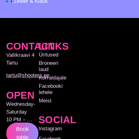
Zeider & Klaus
CONTACT
LINKS
Üritused
Vallikraavi 4
Tartu
Broneeri
laud
tartu@shooters.ee
Korraldajale
Facebooki
lehele
OPEN
Meist
Wednesday-
Saturday
SOCIAL
10 PM – …
Instagram
Book
table
Facebook