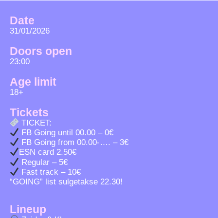
Date
31/01/2026
Doors open
23:00
Age limit
18+
Tickets
TICKET:
FB Going until 00.00 – 0€
FB Going from 00.00-…. – 3€
ESN card 2.50€
Regular – 5€
Fast track – 10€
“GOING” list sulgetakse 22.30!
Lineup