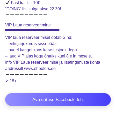
Fast track – 10€
“GOING” list sulgetakse 22.30!
VIP Laua reserveerimine
▀▀▀▀▀▀▀▀▀▀▀▀▀▀▀▀▀▀▀
VIP laua reserveerimisel ootab Sind:
– eelisjärjekorras sissepääs.
– pudel kanget koos karastusjookidega.
– laud VIP alas kogu õhtuks kuni 8le inimesele.
Info VIP Laua reserveerimise ja lisatingimuste kohta
aadressilt www.shooters.ee
✔ 18+
Ava ürituse Facebooki leht