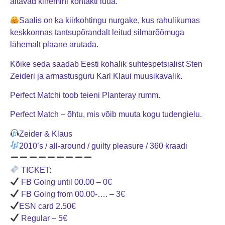
aitavad kiiremini kontakti luua.
Saalis on ka kiirkohtingu nurgake, kus rahulikumas
keskkonnas tantsupõrandalt leitud silmarõõmuga
lähemalt plaane arutada.
Kõike seda saadab Eesti kohalik suhtespetsialist Sten
Zeideri ja armastusguru Karl Klaui muusikavalik.
Perfect Matchi toob teieni Planteray rumm.
Perfect Match – õhtu, mis võib muuta kogu tudengielu.
Zeider & Klaus
2010’s / all-around / guilty pleasure / 360 kraadi
TICKET:
FB Going until 00.00 – 0€
FB Going from 00.00-…. – 3€
ESN card 2.50€
Regular – 5€