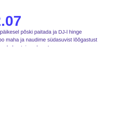
.07
päikesel põski paitada ja DJ-l hinge
mpo maha ja naudime südasuvist lõõgastust
a oskab – teiega koos!
use Facebooki leht