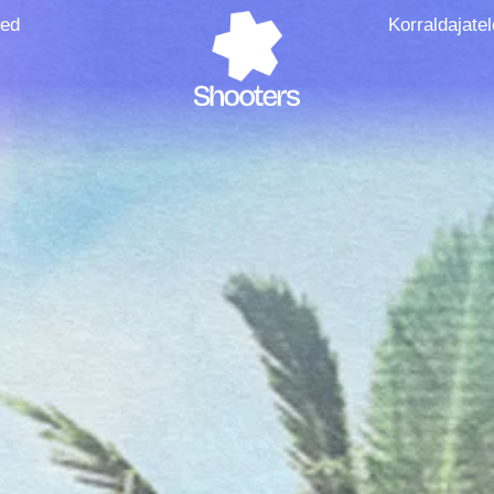
sed
Korraldajatel
Tickets