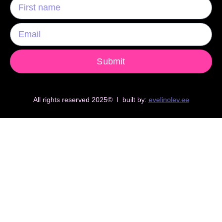
Submit
All rights reserved 2025© I built by:
evelinolev.ee