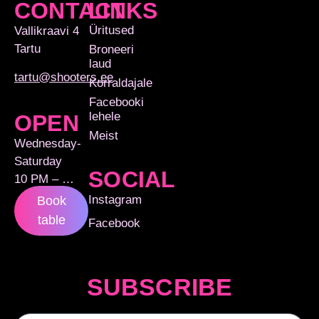
CONTACT
LINKS
Üritused
Vallikraavi 4
Tartu
Broneeri
laud
tartu@shooters.ee
Korraldajale
Facebooki
lehele
OPEN
Meist
Wednesday-
Saturday
SOCIAL
10 PM – …
Instagram
Book
table
Facebook
SUBSCRIBE