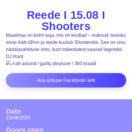
Reede I 15.08 I
Shooters
Maailmas on kolm asja, mis on kindlad – maksud; tooniku
sisse käib džinn ja reede kuulub Shootersile. See on sinu
nädalavahetuse intro, kust mälestutest saavad legendid.
DJ Hard
all-around / guilty pleasure / 360 kraadi
Ava ürituse Facebooki leht
Date
15/08/2025
Doors open