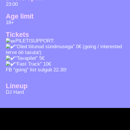
23:00
Age limit
18+
Tickets
PILETISUPPORT:
“Oled liitunud sündmusega” 0€ (going / interested
terve öö tasuta!)
“Tavapilet” 5€
“Fast Track” 10€
FB “going” list sulgub 22.30!
Lineup
DJ Hard