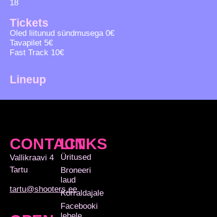
18
Tickets
Oled liitunud sündmusega 0€
Tavapilet 5€
Fast Track 10€
Lineup
CONTACT
LINKS
Üritused
Vallikraavi 4
Tartu
Broneeri
laud
tartu@shooters.ee
Korraldajale
Facebooki
lehele