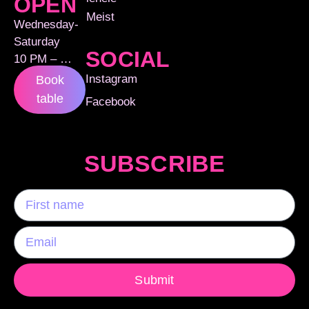
OPEN
Meist
Wednesday-
Saturday
SOCIAL
10 PM – …
Instagram
Book
table
Facebook
SUBSCRIBE
Submit