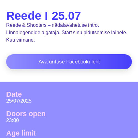
Reede I 25.07
Reede & Shooters – nädalavahetuse intro.
Linnalegendide algataja. Start sinu pidutsemise lainele.
Kuu viimane.
Ava ürituse Facebooki leht
Date
25/07/2025
Doors open
23:00
Age limit