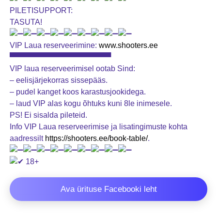
PILETISUPPORT:
TASUTA!
VIP Laua reserveerimine:
www.shooters.ee
▀▀▀▀▀▀▀▀▀▀▀▀▀▀▀▀▀▀▀
VIP laua reserveerimisel ootab Sind:
– eelisjärjekorras sissepääs.
– pudel kanget koos karastusjookidega.
– laud VIP alas kogu õhtuks kuni 8le inimesele.
PS! Ei sisalda pileteid.
Info VIP Laua reserveerimise ja lisatingimuste kohta
aadressilt
https://shooters.ee/book-table/
.
18+
Ava ürituse Facebooki leht