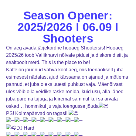
Season Opener:
2025/2026 I 06.09 I
Shooters
On aeg avada järjekordne hooaeg Shootersis! Hooaeg
2025/26 toob Vallikraavi nõlvale pidusi ja diskoreid siit ja
sealtpoolt merd. This is the place to be!
Kätte on jõudnud vahva kooliaeg, mis tõenäoliselt juba
esimesest nädalast ajud kärssama on ajanud ja mõtlema
pannud, et juba oleks uuesti puhkust vaja. Mäenõlvast
üles võib olla veidike raske ronida, kuid usu, alla lähed
juba parema tujuga ja kiiremal sammul kui sa arvata
oskad… hommikul ju vaja loengusse jõuda
PS! Kolmapäevad on tagasi!
DJ Hard