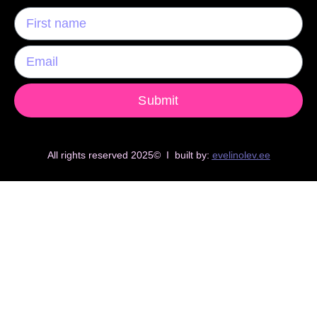
Submit
All rights reserved 2025© I built by:
evelinolev.ee