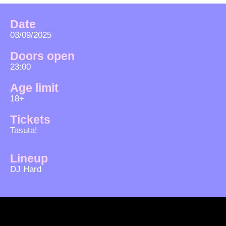
Date
03/09/2025
Doors open
23:00
Age limit
18+
Tickets
Tasuta!
Lineup
DJ Hard