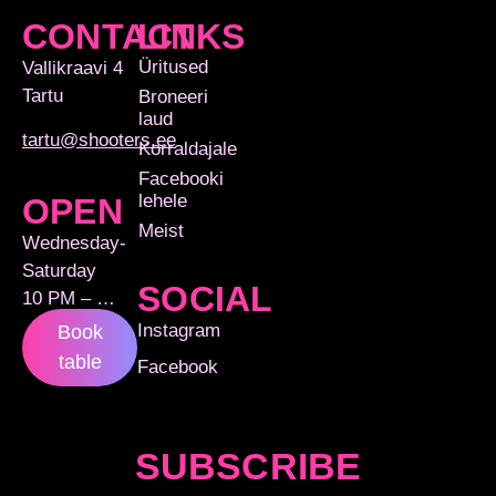
CONTACT
LINKS
Üritused
Vallikraavi 4
Tartu
Broneeri
laud
tartu@shooters.ee
Korraldajale
Facebooki
lehele
OPEN
Meist
Wednesday-
Saturday
SOCIAL
10 PM – …
Instagram
Book
table
Facebook
SUBSCRIBE