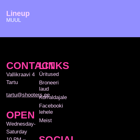
Lineup
MUUL
CONTACT
LINKS
Üritused
Vallikraavi 4
Tartu
Broneeri
laud
tartu@shooters.ee
Korraldajale
Facebooki
lehele
OPEN
Meist
Wednesday-
Saturday
SOCIAL
10 PM – …