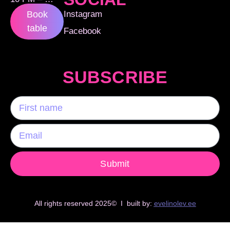
Instagram
Book
table
Facebook
SUBSCRIBE
Submit
All rights reserved 2025© I built by:
evelinolev.ee