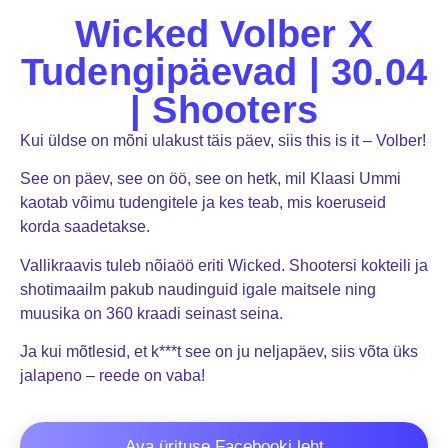
Wicked Volber X
Tudengipäevad | 30.04
| Shooters
Kui üldse on mõni ulakust täis päev, siis this is it – Volber!
See on päev, see on öö, see on hetk, mil Klaasi Ummi
kaotab võimu tudengitele ja kes teab, mis koeruseid
korda saadetakse.
Vallikraavis tuleb nõiaöö eriti Wicked. Shootersi kokteili ja
shotimaailm pakub naudinguid igale maitsele ning
muusika on 360 kraadi seinast seina.
Ja kui mõtlesid, et k***t see on ju neljapäev, siis võta üks
jalapeno – reede on vaba!
Ava ürituse Facebooki leht